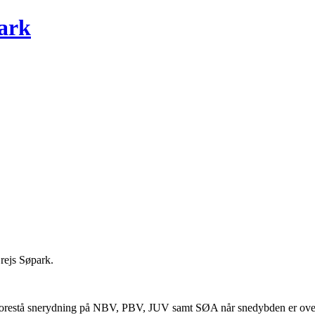
ark
Grejs Søpark.
 forestå snerydning på NBV, PBV, JUV samt SØA når snedybden er over 