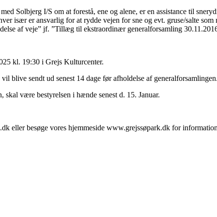
 med Solbjerg I/S om at forestå, ene og alene, er en assistance til sner
 hver især er ansvarlig for at rydde vejen for sne og evt. gruse/salte so
else af veje” jf. ”Tillæg til ekstraordinær generalforsamling 30.11.201
2025 kl. 19:30 i Grejs Kulturcenter.
l blive sendt ud senest 14 dage før afholdelse af generalforsamlingen
 skal være bestyrelsen i hænde senest d. 15. Januar.
k.dk eller besøge vores hjemmeside www.grejssøpark.dk for informatio