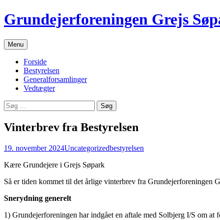
Grundejerforeningen Grejs Søp
Hop
Menu
til
indhold
Forside
Bestyrelsen
Generalforsamlinger
Vedtægter
Søg
efter:
Vinterbrev fra Bestyrelsen
19. november 2024
Uncategorized
bestyrelsen
Kære Grundejere i Grejs Søpark
Så er tiden kommet til det årlige vinterbrev fra Grundejerforeningen 
Snerydning generelt
1) Grundejerforeningen har indgået en aftale med Solbjerg I/S om at