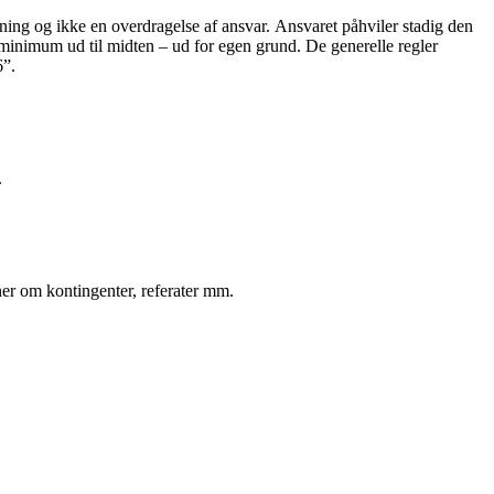
ydning og ikke en overdragelse af ansvar. Ansvaret påhviler stadig den
m minimum ud til midten – ud for egen grund. De generelle regler
6”.
.
ner om kontingenter, referater mm.