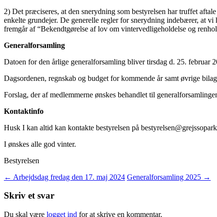
2) Det præciseres, at den snerydning som bestyrelsen har truffet aftale
enkelte grundejer. De generelle regler for snerydning indebærer, at vi
fremgår af “Bekendtgørelse af lov om vintervedligeholdelse og renhold
Generalforsamling
Datoen for den årlige generalforsamling bliver tirsdag d. 25. februar 
Dagsordenen, regnskab og budget for kommende år samt øvrige bilag vi
Forslag, der af medlemmerne ønskes behandlet til generalforsamlingen,
Kontaktinfo
Husk I kan altid kan kontakte bestyrelsen på bestyrelsen@grejssopar
I ønskes alle god vinter.
Bestyrelsen
Indlægsnavigation
←
Arbejdsdag fredag den 17. maj 2024
Generalforsamling 2025
→
Skriv et svar
Du skal være
logget ind
for at skrive en kommentar.