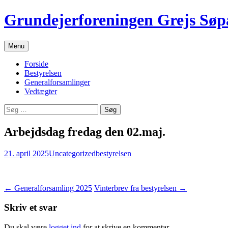
Grundejerforeningen Grejs Søp
Hop
Menu
til
indhold
Forside
Bestyrelsen
Generalforsamlinger
Vedtægter
Søg
efter:
Arbejdsdag fredag den 02.maj.
21. april 2025
Uncategorized
bestyrelsen
Indlægsnavigation
←
Generalforsamling 2025
Vinterbrev fra bestyrelsen
→
Skriv et svar
Du skal være
logget ind
for at skrive en kommentar.