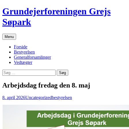
Grundejerforeningen Grejs
Søpark
Hop
Menu
til
indhold
Forside
Bestyrelsen
Generalforsamlinger
Vedtægter
Søg
efter:
Arbejdsdag fredag den 8. maj
8. april 2026
Uncategorized
bestyrelsen