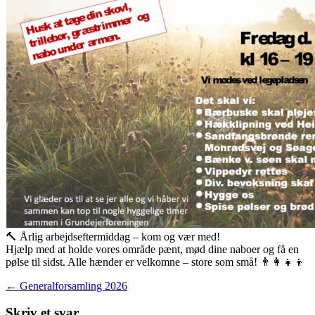
🔨 Årlig arbejdseftermiddag – kom og vær med!
Hjælp med at holde vores område pænt, mød dine naboer og få en
pølse til sidst. Alle hænder er velkomne – store som små! 👨‍👩‍👧‍👦
Indlægsnavigation
←
Generalforsamling 2026
Skriv et svar