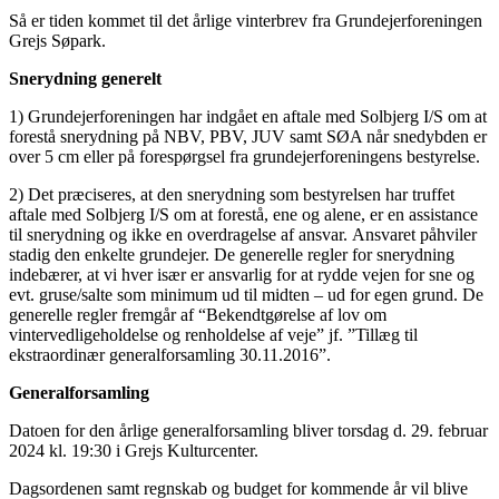
Så er tiden kommet til det årlige vinterbrev fra Grundejerforeningen
Grejs Søpark.
Snerydning generelt
1) Grundejerforeningen har indgået en aftale med Solbjerg I/S om at
forestå snerydning på NBV, PBV, JUV samt SØA når snedybden er
over 5 cm eller på forespørgsel fra grundejerforeningens bestyrelse.
2) Det præciseres, at den snerydning som bestyrelsen har truffet
aftale med Solbjerg I/S om at forestå, ene og alene, er en assistance
til snerydning og ikke en overdragelse af ansvar. Ansvaret påhviler
stadig den enkelte grundejer. De generelle regler for snerydning
indebærer, at vi hver især er ansvarlig for at rydde vejen for sne og
evt. gruse/salte som minimum ud til midten – ud for egen grund. De
generelle regler fremgår af “Bekendtgørelse af lov om
vintervedligeholdelse og renholdelse af veje” jf. ”Tillæg til
ekstraordinær generalforsamling 30.11.2016”.
Generalforsamling
Datoen for den årlige generalforsamling bliver torsdag d. 29. februar
2024 kl. 19:30 i Grejs Kulturcenter.
Dagsordenen samt regnskab og budget for kommende år vil blive